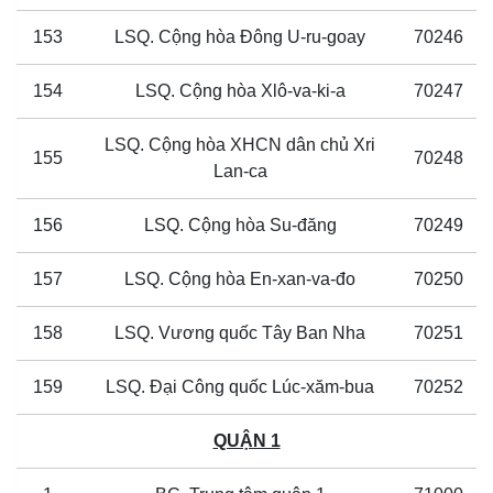
153
LSQ. Cộng hòa Đông U-ru-goay
70246
154
LSQ. Cộng hòa Xlô-va-ki-a
70247
LSQ. Cộng hòa XHCN dân chủ Xri
155
70248
Lan-ca
156
LSQ. Cộng hòa Su-đăng
70249
157
LSQ. Cộng hòa En-xan-va-đo
70250
158
LSQ. Vương quốc Tây Ban Nha
70251
159
LSQ. Đại Công quốc Lúc-xăm-bua
70252
QUẬN 1