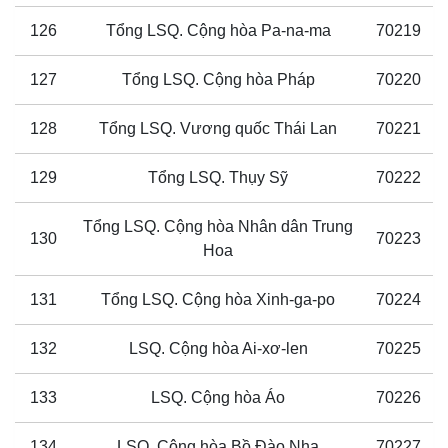
126
Tổng LSQ. Cộng hòa Pa-na-ma
70219
127
Tổng LSQ. Cộng hòa Pháp
70220
128
Tổng LSQ. Vương quốc Thái Lan
70221
129
Tổng LSQ. Thụy Sỹ
70222
Tổng LSQ. Cộng hòa Nhân dân Trung
130
70223
Hoa
131
Tổng LSQ. Cộng hòa Xinh-ga-po
70224
132
LSQ. Cộng hòa Ai-xơ-len
70225
133
LSQ. Cộng hòa Áo
70226
134
LSQ. Cộng hòa Bồ Đào Nha
70227