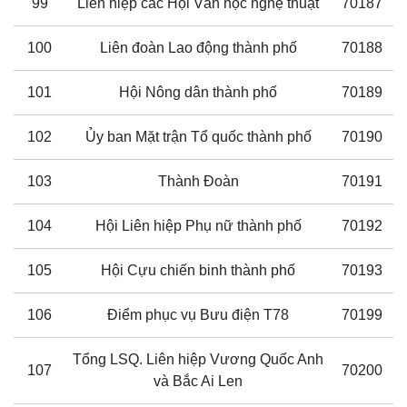
99
Liên hiệp các Hội Văn học nghệ thuật
70187
100
Liên đoàn Lao động thành phố
70188
101
Hội Nông dân thành phố
70189
102
Ủy ban Mặt trận Tổ quốc thành phố
70190
103
Thành Đoàn
70191
104
Hội Liên hiệp Phụ nữ thành phố
70192
105
Hội Cựu chiến binh thành phố
70193
106
Điểm phục vụ Bưu điện T78
70199
Tổng LSQ. Liên hiệp Vương Quốc Anh
107
70200
và Bắc Ai Len