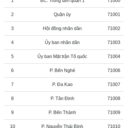
1
BC. Trung tâm quận 1
71000
2
Quận ủy
71001
3
Hội đồng nhân dân
71002
4
Ủy ban nhân dân
71003
5
Ủy ban Mặt trận Tổ quốc
71004
6
P. Bến Nghé
71006
7
P. Đa Kao
71007
8
P. Tân Định
71008
9
P. Bến Thành
71009
10
P. Nguyễn Thái Bình
71010