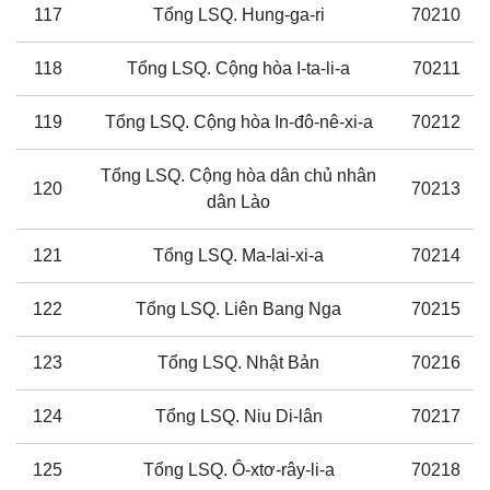
117
Tổng LSQ. Hung-ga-ri
70210
118
Tổng LSQ. Cộng hòa I-ta-li-a
70211
119
Tổng LSQ. Cộng hòa In-đô-nê-xi-a
70212
Tổng LSQ. Cộng hòa dân chủ nhân
120
70213
dân Lào
121
Tổng LSQ. Ma-lai-xi-a
70214
122
Tổng LSQ. Liên Bang Nga
70215
123
Tổng LSQ. Nhật Bản
70216
124
Tổng LSQ. Niu Di-lân
70217
125
Tổng LSQ. Ô-xtơ-rây-li-a
70218