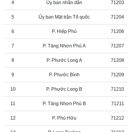
4
Ủy ban nhân dân
71203
5
Ủy ban Mặt trận Tổ quốc
71204
6
P. Hiệp Phú
71206
7
P. Tăng Nhơn Phú A
71207
8
P. Phước Long A
71208
9
P. Phước Bình
71209
10
P. Phước Long B
71210
11
P. Tăng Nhơn Phú B
71211
12
P. Phú Hữu
71212