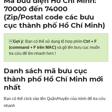
Mã bưu điện Hồ Chí Minh:
70000 đến 74000
(Zip/Postal code các bưu
cục thành phố Hồ Chí Minh)

Gợi ý:
Bạn có thể sử dụng tổ hợp phím
Ctrl + F
(command + F trên MAC)
và gõ tên bưu cục muốn
tra cứu để tìm nhanh hơn !
Danh sách mã bưu cục
thành phố Hồ Chí Minh mới
nhất
Bạn có thể click vào tên Quận/Huyện của mình để tra cứu
nhanh