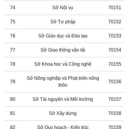
74
Sở Nội vụ
70151
75
Sở Tư pháp
70152
76
Sở Giáo dục và Đào tạo
70153
77
Sở Giao thông vận tải
70154
78
Sở Khoa học và Công nghệ
70155
Sở Nông nghiệp và Phát triển nông
79
70156
thôn
80
Sở Tài nguyên và Môi trường
70157
81
Sở Xây dựng
70158
82
Sở Quy hoạch - Kiến trúc
70159