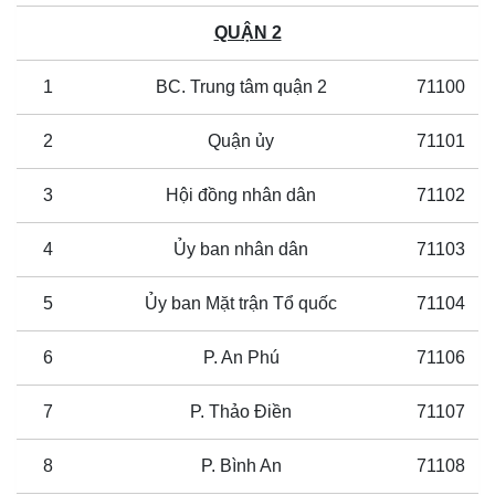
QUẬN 2
1
BC. Trung tâm quận 2
71100
2
Quận ủy
71101
3
Hội đồng nhân dân
71102
4
Ủy ban nhân dân
71103
5
Ủy ban Mặt trận Tổ quốc
71104
6
P. An Phú
71106
7
P. Thảo Điền
71107
8
P. Bình An
71108