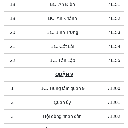
18
BC. An Điền
71151
19
BC. An Khánh
71152
20
BC. Bình Trưng
71153
21
BC. Cát Lái
71154
22
BC. Tân Lập
71155
QUẬN 9
1
BC. Trung tâm quận 9
71200
2
Quận ủy
71201
3
Hội đồng nhân dân
71202