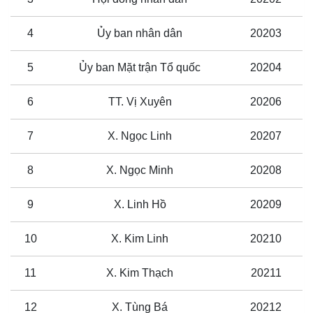
4
Ủy ban nhân dân
20203
5
Ủy ban Mặt trận Tổ quốc
20204
6
TT. Vị Xuyên
20206
7
X. Ngọc Linh
20207
8
X. Ngọc Minh
20208
9
X. Linh Hồ
20209
10
X. Kim Linh
20210
11
X. Kim Thạch
20211
12
X. Tùng Bá
20212