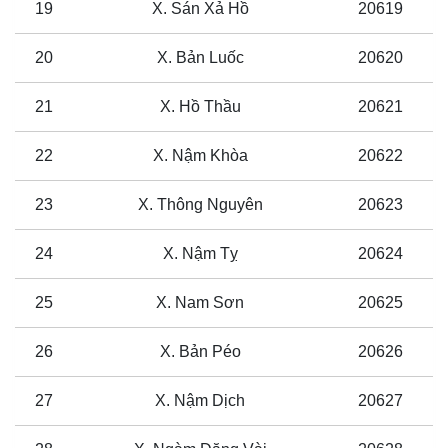
19
X. Sán Xả Hồ
20619
20
X. Bản Luốc
20620
21
X. Hồ Thầu
20621
22
X. Nậm Khòa
20622
23
X. Thông Nguyên
20623
24
X. Nậm Tỵ
20624
25
X. Nam Sơn
20625
26
X. Bản Péo
20626
27
X. Nậm Dịch
20627