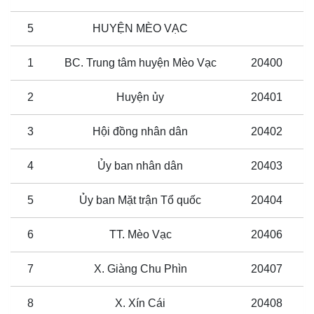
5
HUYỆN MÈO VẠC
1
BC. Trung tâm huyện Mèo Vạc
20400
2
Huyện ủy
20401
3
Hội đồng nhân dân
20402
4
Ủy ban nhân dân
20403
5
Ủy ban Mặt trận Tổ quốc
20404
6
TT. Mèo Vạc
20406
7
X. Giàng Chu Phìn
20407
8
X. Xín Cái
20408