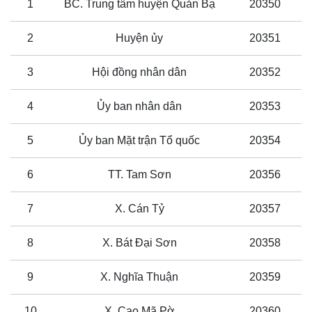
1
BC. Trung tâm huyện Quản Bạ
20350
2
Huyện ủy
20351
3
Hội đồng nhân dân
20352
4
Ủy ban nhân dân
20353
5
Ủy ban Mặt trận Tổ quốc
20354
6
TT. Tam Sơn
20356
7
X. Cán Tỷ
20357
8
X. Bát Đại Sơn
20358
9
X. Nghĩa Thuận
20359
10
X. Cao Mã Pờ
20360