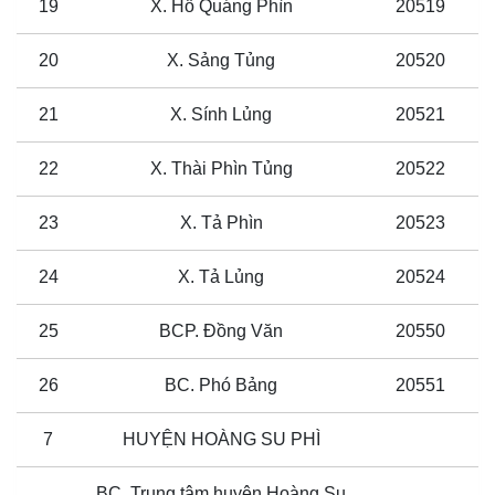
19
X. Hố Quáng Phìn
20519
20
X. Sảng Tủng
20520
21
X. Sính Lủng
20521
22
X. Thài Phìn Tủng
20522
23
X. Tả Phìn
20523
24
X. Tả Lủng
20524
25
BCP. Đồng Văn
20550
26
BC. Phó Bảng
20551
7
HUYỆN HOÀNG SU PHÌ
BC. Trung tâm huyện Hoàng Su