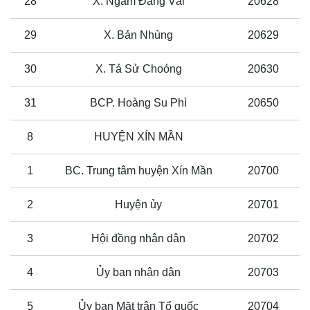
28
X. Ngàm Đăng Vài
20628
29
X. Bản Nhùng
20629
30
X. Tả Sử Choóng
20630
31
BCP. Hoàng Su Phì
20650
8
HUYỆN XÍN MẦN
1
BC. Trung tâm huyện Xín Mần
20700
2
Huyện ủy
20701
3
Hội đồng nhân dân
20702
4
Ủy ban nhân dân
20703
5
Ủy ban Mặt trận Tổ quốc
20704