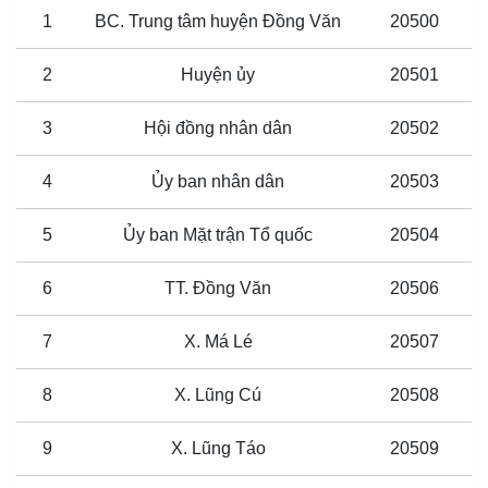
1
BC. Trung tâm huyện Đồng Văn
20500
2
Huyện ủy
20501
3
Hội đồng nhân dân
20502
4
Ủy ban nhân dân
20503
5
Ủy ban Mặt trận Tổ quốc
20504
6
TT. Đồng Văn
20506
7
X. Má Lé
20507
8
X. Lũng Cú
20508
9
X. Lũng Táo
20509