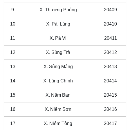
9
X. Thượng Phùng
20409
10
X. Pải Lủng
20410
11
X. Pả Vi
20411
12
X. Sủng Trà
20412
13
X. Sủng Máng
20413
14
X. Lũng Chinh
20414
15
X. Nậm Ban
20415
16
X. Niêm Sơn
20416
17
X. Niêm Tòng
20417