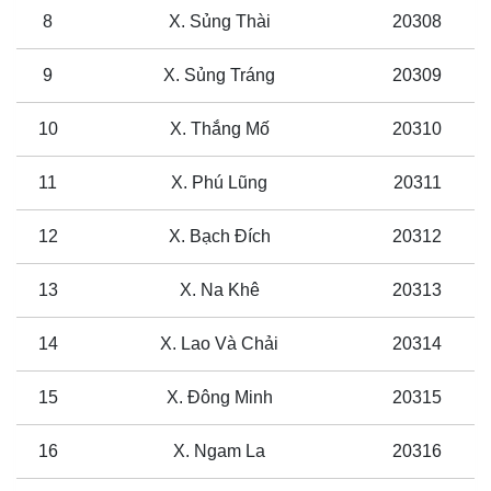
8
X. Sủng Thài
20308
9
X. Sủng Tráng
20309
10
X. Thắng Mố
20310
11
X. Phú Lũng
20311
12
X. Bạch Đích
20312
13
X. Na Khê
20313
14
X. Lao Và Chải
20314
15
X. Đông Minh
20315
16
X. Ngam La
20316