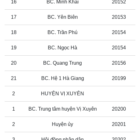
16
BC. Minh Khai
20152
17
BC. Yên Biên
20153
18
BC. Trần Phú
20154
19
BC. Ngọc Hà
20154
20
BC. Quang Trung
20156
21
BC. Hệ 1 Hà Giang
20199
2
HUYỆN VỊ XUYÊN
1
BC. Trung tâm huyện Vị Xuyên
20200
2
Huyện ủy
20201
3
Hội đồng nhân dân
20202