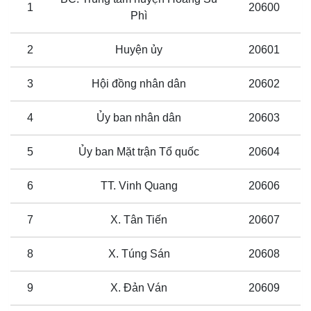
1
20600
Phì
2
Huyện ủy
20601
3
Hội đồng nhân dân
20602
4
Ủy ban nhân dân
20603
5
Ủy ban Mặt trận Tổ quốc
20604
6
TT. Vinh Quang
20606
7
X. Tân Tiến
20607
8
X. Túng Sán
20608
9
X. Đản Ván
20609