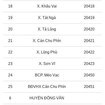
18
X. Khâu Vai
20418
19
X. Tát Ngà
20419
20
X. Tả Lủng
20420
21
X. Cán Chu Phìn
20421
22
X. Lũng Phù
20422
23
X. Sơn Vĩ
20423
24
BCP. Mèo Vạc
20450
25
BĐVHX Cán Chu Phìn
20451
6
HUYỆN ĐỒNG VĂN