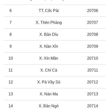
6
TT. Cốc Pài
20706
7
X. Thèn Phàng
20707
8
X. Bản Díu
20708
9
X. Nàn Xỉn
20709
10
X. Xín Mần
20710
11
X. Chí Cà
20711
12
X. Pà Vầy Sủ
20712
13
X. Nàn Ma
20713
14
X. Bản Ngò
20714