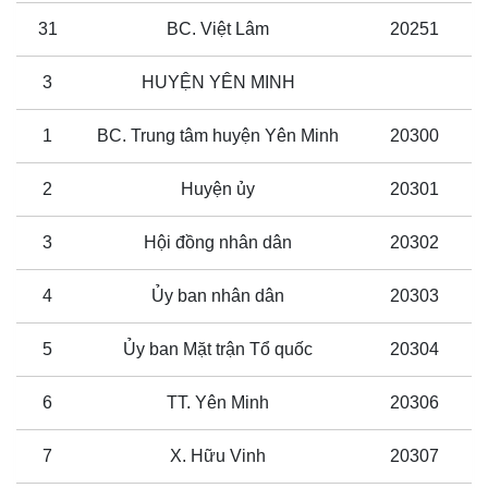
31
BC. Việt Lâm
20251
3
HUYỆN YÊN MINH
1
BC. Trung tâm huyện Yên Minh
20300
2
Huyện ủy
20301
3
Hội đồng nhân dân
20302
4
Ủy ban nhân dân
20303
5
Ủy ban Mặt trận Tổ quốc
20304
6
TT. Yên Minh
20306
7
X. Hữu Vinh
20307