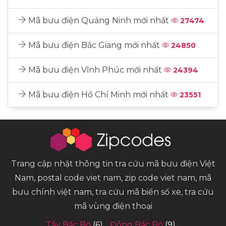
Mã bưu điện Quảng Ninh mới nhất
27474
Mã bưu điện Bắc Giang mới nhất
24850
Mã bưu điện Vĩnh Phúc mới nhất
24394
Mã bưu điện Hồ Chí Minh mới nhất
23551
Trang cập nhật thông tin tra cứu mã bưu điện Việt
Nam, postal code viet nam, zip code viet nam, mã
bưu chính việt nam, tra cứu mã biển số xe, tra cứu
mã vùng điện thoại
Tây Bắc Bộ
(6)
Đông Bắc Bộ
(9)