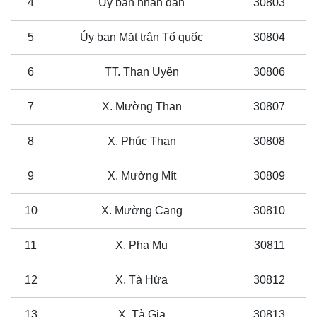
4
Ủy ban nhân dân
30803
5
Ủy ban Mặt trận Tổ quốc
30804
6
TT. Than Uyên
30806
7
X. Mường Than
30807
8
X. Phúc Than
30808
9
X. Mường Mít
30809
10
X. Mường Cang
30810
11
X. Pha Mu
30811
12
X. Tà Hừa
30812
13
X. Tà Gia
30813