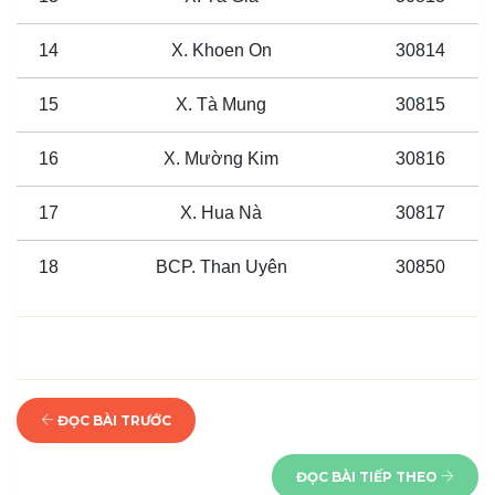
14
X. Khoen On
30814
15
X. Tà Mung
30815
16
X. Mường Kim
30816
17
X. Hua Nà
30817
18
BCP. Than Uyên
30850
ĐỌC BÀI TRƯỚC
ĐỌC BÀI TIẾP THEO