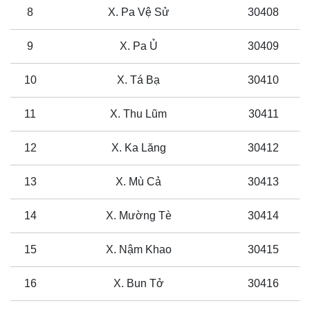
8
X. Pa Vệ Sử
30408
9
X. Pa Ủ
30409
10
X. Tá Bạ
30410
11
X. Thu Lũm
30411
12
X. Ka Lăng
30412
13
X. Mù Cả
30413
14
X. Mường Tè
30414
15
X. Nậm Khao
30415
16
X. Bun Tở
30416