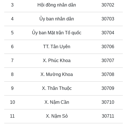
3
Hội đồng nhân dân
30702
4
Ủy ban nhân dân
30703
5
Ủy ban Mặt trận Tổ quốc
30704
6
TT. Tân Uyên
30706
7
X. Phúc Khoa
30707
8
X. Mường Khoa
30708
9
X. Thân Thuộc
30709
10
X. Nậm Cần
30710
11
X. Nậm Sỏ
30711