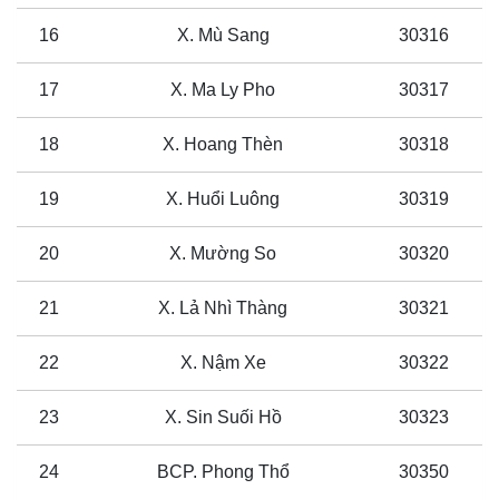
16
X. Mù Sang
30316
17
X. Ma Ly Pho
30317
18
X. Hoang Thèn
30318
19
X. Huổi Luông
30319
20
X. Mường So
30320
21
X. Lả Nhì Thàng
30321
22
X. Nậm Xe
30322
23
X. Sin Suối Hồ
30323
24
BCP. Phong Thổ
30350