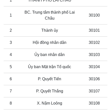
1
THÀNH PHỐ LAI CHÂU
BC. Trung tâm thành phố Lai
1
30100
Châu
2
Thành ủy
30101
3
Hội đồng nhân dân
30102
4
Ủy ban nhân dân
30103
5
Ủy ban Mặt trận Tổ quốc
30104
6
P. Quyết Tiến
30106
7
P. Quyết Thắng
30107
8
X. Nậm Loỏng
30108