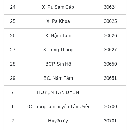
24
X. Pu Sam Cáp
30624
25
X. Pa Khóa
30625
26
X. Nậm Tăm
30626
27
X. Lùng Thàng
30627
28
BCP. Sìn Hồ
30650
29
BC. Nậm Tăm
30651
7
HUYỆN TÂN UYÊN
1
BC. Trung tâm huyện Tân Uyên
30700
2
Huyện ủy
30701