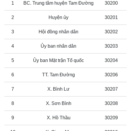
1
BC. Trung tâm huyện Tam Đường
30200
2
Huyện ủy
30201
3
Hội đồng nhân dân
30202
4
Ủy ban nhân dân
30203
5
Ủy ban Mặt trận Tổ quốc
30204
6
TT. Tam Đường
30206
7
X. Bình Lư
30207
8
X. Sơn Bình
30208
9
X. Hồ Thầu
30209