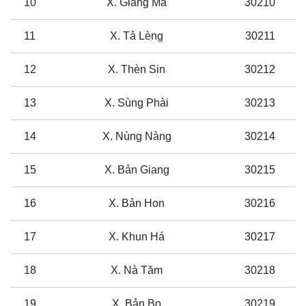
10
X. Giang Ma
30210
11
X. Tả Lèng
30211
12
X. Thèn Sin
30212
13
X. Sùng Phài
30213
14
X. Nùng Nàng
30214
15
X. Bản Giang
30215
16
X. Bản Hon
30216
17
X. Khun Há
30217
18
X. Nà Tăm
30218
19
X. Bản Bo
30219