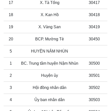
17
X. Tà Tổng
30417
18
X. Kan Hồ
30418
19
X. Vàng San
30419
20
BCP. Mường Tè
30450
5
HUYỆN NẬM NHÙN
1
BC. Trung tâm huyện Nậm Nhùn
30500
2
Huyện ủy
30501
3
Hội đồng nhân dân
30502
4
Ủy ban nhân dân
30503