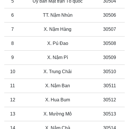
5
Ủy ban Mặt trận Tổ quốc
30504
6
TT. Nậm Nhùn
30506
7
X. Nậm Hàng
30507
8
X. Pú Đao
30508
9
X. Nậm Pì
30509
10
X. Trung Chải
30510
11
X. Nậm Ban
30511
12
X. Hua Bum
30512
13
X. Mường Mô
30513
14
X. Nậm Chà
30514