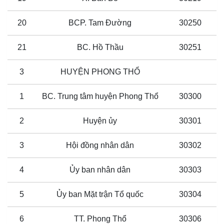
20
BCP. Tam Đường
30250
21
BC. Hồ Thầu
30251
3
HUYỆN PHONG THỔ
1
BC. Trung tâm huyện Phong Thổ
30300
2
Huyện ủy
30301
3
Hội đồng nhân dân
30302
4
Ủy ban nhân dân
30303
5
Ủy ban Mặt trận Tổ quốc
30304
6
TT. Phong Thổ
30306