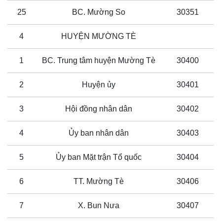
25
BC. Mường So
30351
4
HUYỆN MƯỜNG TÈ
1
BC. Trung tâm huyện Mường Tè
30400
2
Huyện ủy
30401
3
Hội đồng nhân dân
30402
4
Ủy ban nhân dân
30403
5
Ủy ban Mặt trận Tổ quốc
30404
6
TT. Mường Tè
30406
7
X. Bun Nưa
30407