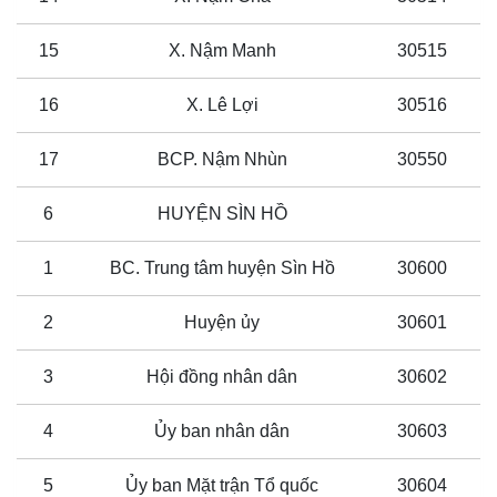
15
X. Nậm Manh
30515
16
X. Lê Lợi
30516
17
BCP. Nậm Nhùn
30550
6
HUYỆN SÌN HỒ
1
BC. Trung tâm huyện Sìn Hồ
30600
2
Huyện ủy
30601
3
Hội đồng nhân dân
30602
4
Ủy ban nhân dân
30603
5
Ủy ban Mặt trận Tổ quốc
30604