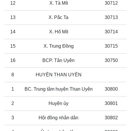
12
X. Tà Mít
30712
13
X. Pắc Ta
30713
14
X. Hố Mít
30714
15
X. Trung Đồng
30715
16
BCP. Tân Uyên
30750
8
HUYỆN THAN UYÊN
1
BC. Trung tâm huyện Than Uyên
30800
2
Huyện ủy
30801
3
Hội đồng nhân dân
30802