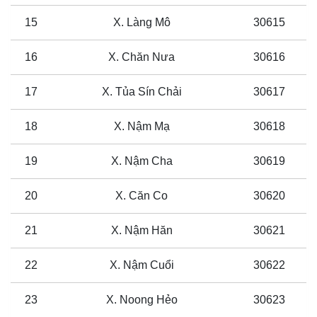
15
X. Làng Mô
30615
16
X. Chăn Nưa
30616
17
X. Tủa Sín Chải
30617
18
X. Nậm Mạ
30618
19
X. Nậm Cha
30619
20
X. Căn Co
30620
21
X. Nậm Hăn
30621
22
X. Nậm Cuổi
30622
23
X. Noong Hẻo
30623