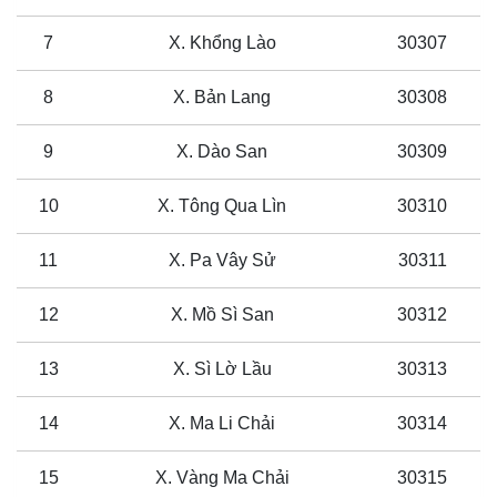
7
X. Khổng Lào
30307
8
X. Bản Lang
30308
9
X. Dào San
30309
10
X. Tông Qua Lìn
30310
11
X. Pa Vây Sử
30311
12
X. Mồ Sì San
30312
13
X. Sì Lờ Lầu
30313
14
X. Ma Li Chải
30314
15
X. Vàng Ma Chải
30315