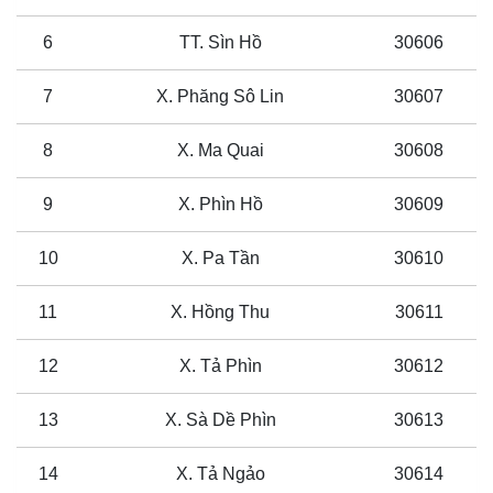
6
TT. Sìn Hồ
30606
7
X. Phăng Sô Lin
30607
8
X. Ma Quai
30608
9
X. Phìn Hồ
30609
10
X. Pa Tần
30610
11
X. Hồng Thu
30611
12
X. Tả Phìn
30612
13
X. Sà Dề Phìn
30613
14
X. Tả Ngảo
30614