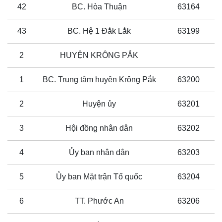
42
BC. Hòa Thuận
63164
43
BC. Hệ 1 Đắk Lắk
63199
2
HUYỆN KRÔNG PẮK
1
BC. Trung tâm huyện Krông Pắk
63200
2
Huyện ủy
63201
3
Hội đồng nhân dân
63202
4
Ủy ban nhân dân
63203
5
Ủy ban Mặt trận Tổ quốc
63204
6
TT. Phước An
63206