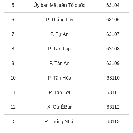
5
Ủy ban Mặt trận Tổ quốc
63104
6
P. Thắng Lợi
63106
7
P. Tự An
63107
8
P. Tân Lập
63108
9
P. Tân An
63109
10
P. Tân Hòa
63110
11
P. Tân Lợi
63111
12
X. Cư ÊBur
63112
13
P. Thống Nhất
63113