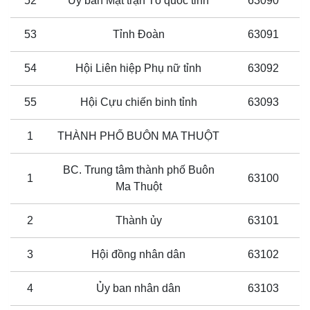
52
Ủy ban Mặt trận Tổ quốc tỉnh
63090
53
Tỉnh Đoàn
63091
54
Hội Liên hiệp Phụ nữ tỉnh
63092
55
Hội Cựu chiến binh tỉnh
63093
1
THÀNH PHỐ BUÔN MA THUỘT
BC. Trung tâm thành phố Buôn
1
63100
Ma Thuột
2
Thành ủy
63101
3
Hội đồng nhân dân
63102
4
Ủy ban nhân dân
63103