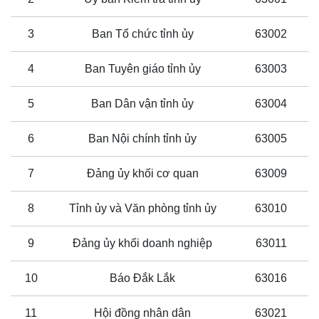
3
Ban Tổ chức tỉnh ủy
63002
4
Ban Tuyên giáo tỉnh ủy
63003
5
Ban Dân vận tỉnh ủy
63004
6
Ban Nội chính tỉnh ủy
63005
7
Đảng ủy khối cơ quan
63009
8
Tỉnh ủy và Văn phòng tỉnh ủy
63010
9
Đảng ủy khối doanh nghiệp
63011
10
Báo Đắk Lắk
63016
11
Hội đồng nhân dân
63021