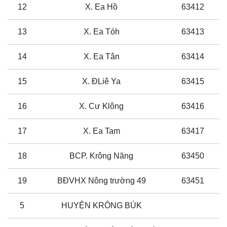
12
X. Ea Hồ
63412
13
X. Ea Tóh
63413
14
X. Ea Tân
63414
15
X. ĐLiê Ya
63415
16
X. Cư Klông
63416
17
X. Ea Tam
63417
18
BCP. Krông Năng
63450
19
BĐVHX Nông trường 49
63451
5
HUYỆN KRÔNG BÚK