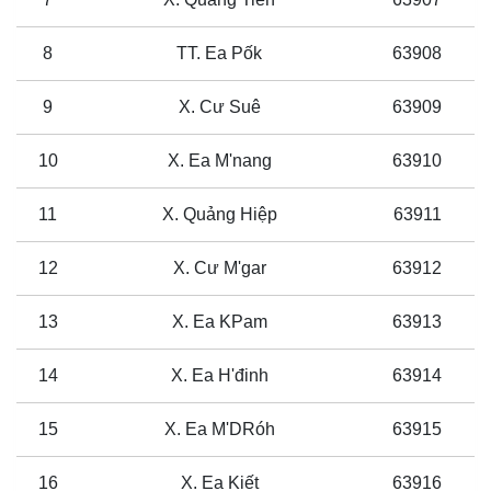
8
TT. Ea Pốk
63908
9
X. Cư Suê
63909
10
X. Ea M'nang
63910
11
X. Quảng Hiệp
63911
12
X. Cư M'gar
63912
13
X. Ea KPam
63913
14
X. Ea H'đinh
63914
15
X. Ea M'DRóh
63915
16
X. Ea Kiết
63916