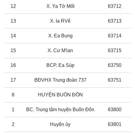
12
X. Ya Tờ Mốt
63712
13
X. Ia RVê
63713
14
X. Ea Bung
63714
15
X. Cư M'lan
63715
16
BCP. Ea Súp
63750
17
BĐVHX Trung đoàn 737
63751
8
HUYỆN BUÔN ĐÔN
1
BC. Trung tâm huyện Buôn Đôn
63800
2
Huyện ủy
63801