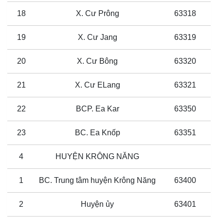
18
X. Cư Prông
63318
19
X. Cư Jang
63319
20
X. Cư Bông
63320
21
X. Cư ELang
63321
22
BCP. Ea Kar
63350
23
BC. Ea Knốp
63351
4
HUYỆN KRÔNG NĂNG
1
BC. Trung tâm huyện Krông Năng
63400
2
Huyện ủy
63401