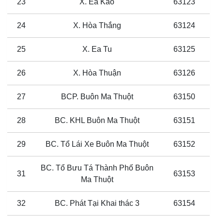
23
X. Ea Kao
63123
24
X. Hòa Thắng
63124
25
X. Ea Tu
63125
26
X. Hòa Thuận
63126
27
BCP. Buôn Ma Thuột
63150
28
BC. KHL Buôn Ma Thuột
63151
29
BC. Tổ Lái Xe Buôn Ma Thuột
63152
BC. Tổ Bưu Tá Thành Phố Buôn
31
63153
Ma Thuột
32
BC. Phát Tại Khai thác 3
63154