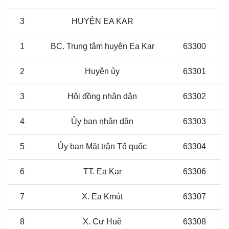
3
HUYỆN EA KAR
1
BC. Trung tâm huyện Ea Kar
63300
2
Huyện ủy
63301
3
Hội đồng nhân dân
63302
4
Ủy ban nhân dân
63303
5
Ủy ban Mặt trận Tổ quốc
63304
6
TT. Ea Kar
63306
7
X. Ea Kmút
63307
8
X. Cư Huê
63308