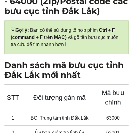
- 64000 (Zip/Postal code các
bưu cục tỉnh Đắk Lắk)

Gợi ý:
Bạn có thể sử dụng tổ hợp phím
Ctrl + F
(command + F trên MAC)
và gõ tên bưu cục muốn
tra cứu để tìm nhanh hơn !
Danh sách mã bưu cục tỉnh
Đắk Lắk mới nhất
Mã bưu
STT
Đối tượng gán mã
chính
1
BC. Trung tâm tỉnh Đắk Lắk
63000
2
Ủy ban Kiểm tra tỉnh ủy
63001