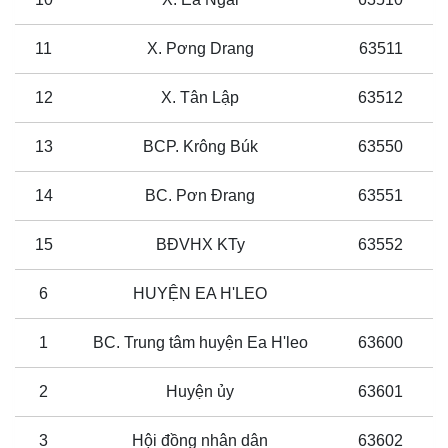
11
X. Pơng Drang
63511
12
X. Tân Lập
63512
13
BCP. Krông Búk
63550
14
BC. Pơn Đrang
63551
15
BĐVHX KTy
63552
6
HUYỆN EA H'LEO
1
BC. Trung tâm huyện Ea H'leo
63600
2
Huyện ủy
63601
3
Hội đồng nhân dân
63602