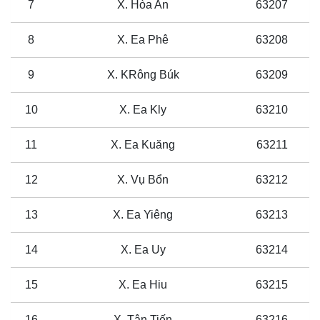
7
X. Hòa An
63207
8
X. Ea Phê
63208
9
X. KRông Búk
63209
10
X. Ea Kly
63210
11
X. Ea Kuăng
63211
12
X. Vụ Bổn
63212
13
X. Ea Yiêng
63213
14
X. Ea Uy
63214
15
X. Ea Hiu
63215
16
X. Tân Tiến
63216