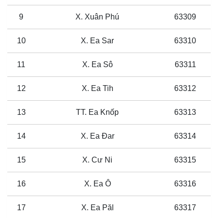
9
X. Xuân Phú
63309
10
X. Ea Sar
63310
11
X. Ea Sô
63311
12
X. Ea Tih
63312
13
TT. Ea Knốp
63313
14
X. Ea Đar
63314
15
X. Cư Ni
63315
16
X. Ea Ô
63316
17
X. Ea Păl
63317