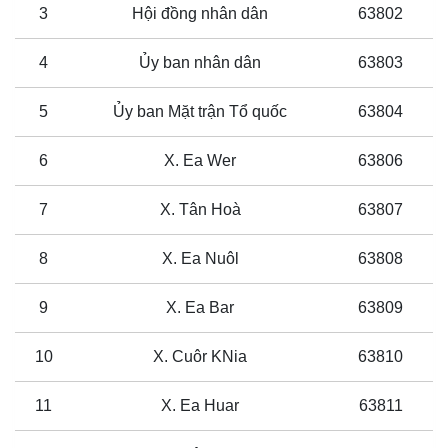
3
Hội đồng nhân dân
63802
4
Ủy ban nhân dân
63803
5
Ủy ban Mặt trận Tổ quốc
63804
6
X. Ea Wer
63806
7
X. Tân Hoà
63807
8
X. Ea Nuôl
63808
9
X. Ea Bar
63809
10
X. Cuôr KNia
63810
11
X. Ea Huar
63811