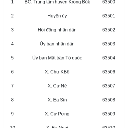
1
BC. Trung tâm huyện Krông Búk
63500
2
Huyện ủy
63501
3
Hội đồng nhân dân
63502
4
Ủy ban nhân dân
63503
5
Ủy ban Mặt trận Tổ quốc
63504
6
X. Chư KBô
63506
7
X. Cư Né
63507
8
X. Ea Sin
63508
9
X. Cư Pơng
63509
10
X. Ea Ngai
63510