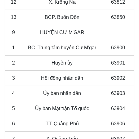
12
X. Krông Na
63812
13
BCP. Buôn Đôn
63850
9
HUYỆN CƯ M'GAR
1
BC. Trung tâm huyện Cư M'gar
63900
2
Huyện ủy
63901
3
Hội đồng nhân dân
63902
4
Ủy ban nhân dân
63903
5
Ủy ban Mặt trận Tổ quốc
63904
6
TT. Quảng Phú
63906
7
X. Quảng Tiến
63907