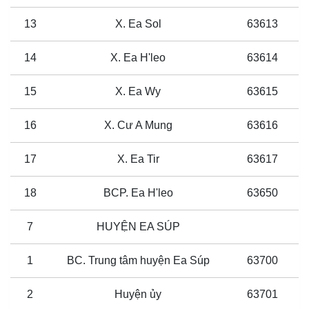
13
X. Ea Sol
63613
14
X. Ea H'leo
63614
15
X. Ea Wy
63615
16
X. Cư A Mung
63616
17
X. Ea Tir
63617
18
BCP. Ea H'leo
63650
7
HUYỆN EA SÚP
1
BC. Trung tâm huyện Ea Súp
63700
2
Huyện ủy
63701