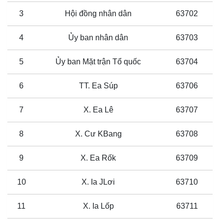
3
Hội đồng nhân dân
63702
4
Ủy ban nhân dân
63703
5
Ủy ban Mặt trận Tổ quốc
63704
6
TT. Ea Súp
63706
7
X. Ea Lê
63707
8
X. Cư KBang
63708
9
X. Ea Rốk
63709
10
X. Ia JLơi
63710
11
X. Ia Lốp
63711