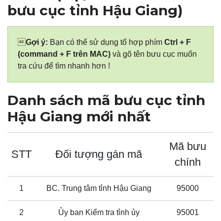
bưu cục tỉnh Hậu Giang)

Gợi ý:
Bạn có thể sử dụng tổ hợp phím
Ctrl + F
(command + F trên MAC)
và gõ tên bưu cục muốn
tra cứu để tìm nhanh hơn !
Danh sách mã bưu cục tỉnh
Hậu Giang mới nhất
Mã bưu
STT
Đối tượng gán mã
chính
1
BC. Trung tâm tỉnh Hậu Giang
95000
2
Ủy ban Kiểm tra tỉnh ủy
95001