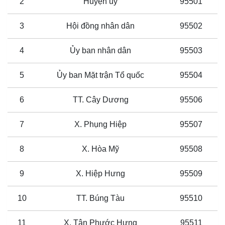
2
Huyện ủy
95501
3
Hội đồng nhân dân
95502
4
Ủy ban nhân dân
95503
5
Ủy ban Mặt trận Tổ quốc
95504
6
TT. Cây Dương
95506
7
X. Phụng Hiệp
95507
8
X. Hòa Mỹ
95508
9
X. Hiệp Hưng
95509
10
TT. Búng Tàu
95510
11
X. Tân Phước Hưng
95511