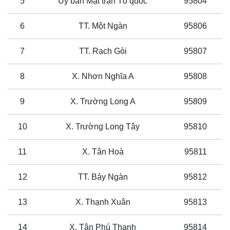
5
Ủy ban Mặt trận Tổ quốc
95804
6
TT. Một Ngàn
95806
7
TT. Rạch Gòi
95807
8
X. Nhơn Nghĩa A
95808
9
X. Trường Long A
95809
10
X. Trường Long Tây
95810
11
X. Tân Hoà
95811
12
TT. Bảy Ngàn
95812
13
X. Thạnh Xuân
95813
14
X. Tân Phú Thạnh
95814