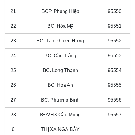
21
BCP. Phụng Hiệp
95550
22
BC. Hòa Mỹ
95551
23
BC. Tân Phước Hưng
95552
24
BC. Cầu Trắng
95553
25
BC. Long Thạnh
95554
26
BC. Hòa An
95555
27
BC. Phương Bình
95556
28
BĐVHX Cầu Mong
95557
6
THỊ XÃ NGÃ BẢY