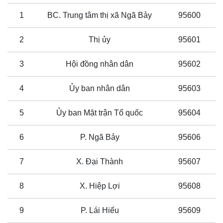
1
BC. Trung tâm thị xã Ngã Bảy
95600
2
Thị ủy
95601
3
Hội đồng nhân dân
95602
4
Ủy ban nhân dân
95603
5
Ủy ban Mặt trận Tổ quốc
95604
6
P. Ngã Bảy
95606
7
X. Đại Thành
95607
8
X. Hiệp Lợi
95608
9
P. Lái Hiếu
95609