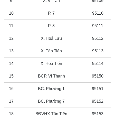
9
X. Vị Tân
95109
10
P. 7
95110
11
P. 3
95111
12
X. Hoả Lựu
95112
13
X. Tân Tiến
95113
14
X. Hoả Tiến
95114
15
BCP. Vị Thanh
95150
16
BC. Phường 1
95151
17
BC. Phường 7
95152
18
BĐVHX Tân Tiến
95153