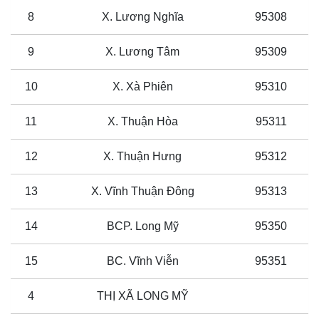
8
X. Lương Nghĩa
95308
9
X. Lương Tâm
95309
10
X. Xà Phiên
95310
11
X. Thuận Hòa
95311
12
X. Thuận Hưng
95312
13
X. Vĩnh Thuận Đông
95313
14
BCP. Long Mỹ
95350
15
BC. Vĩnh Viễn
95351
4
THỊ XÃ LONG MỸ