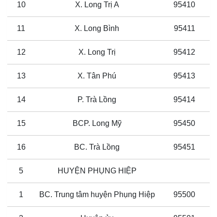
10
X. Long Trị A
95410
11
X. Long Bình
95411
12
X. Long Trị
95412
13
X. Tân Phú
95413
14
P. Trà Lồng
95414
15
BCP. Long Mỹ
95450
16
BC. Trà Lồng
95451
5
HUYỆN PHỤNG HIỆP
1
BC. Trung tâm huyện Phụng Hiệp
95500