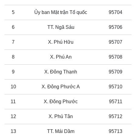
5
Ủy ban Mặt trận Tổ quốc
95704
6
TT. Ngã Sáu
95706
7
X. Phú Hữu
95707
8
X. Phú An
95708
9
X. Đông Thạnh
95709
10
X. Đông Phước A
95710
11
X. Đông Phước
95711
12
X. Phú Tân
95712
13
TT. Mái Dầm
95713