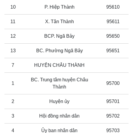
10
P. Hiệp Thành
95610
11
X. Tân Thành
95611
12
BCP. Ngã Bảy
95650
13
BC. Phường Ngã Bảy
95651
7
HUYỆN CHÂU THÀNH
BC. Trung tâm huyện Châu
1
95700
Thành
2
Huyện ủy
95701
3
Hội đồng nhân dân
95702
4
Ủy ban nhân dân
95703