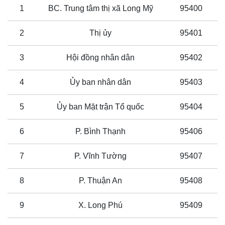
1
BC. Trung tâm thị xã Long Mỹ
95400
2
Thị ủy
95401
3
Hội đồng nhân dân
95402
4
Ủy ban nhân dân
95403
5
Ủy ban Mặt trận Tổ quốc
95404
6
P. Bình Thạnh
95406
7
P. Vĩnh Tường
95407
8
P. Thuận An
95408
9
X. Long Phú
95409