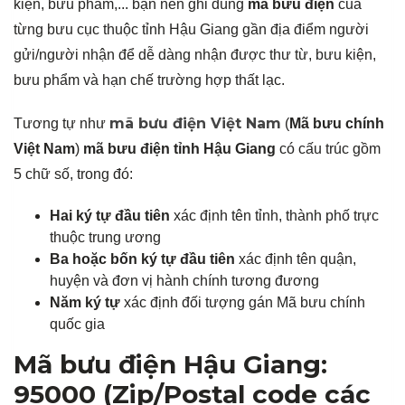
kiện, bưu phẩm,... bạn nên ghi đúng
mã bưu điện
của
từng bưu cục thuộc tỉnh Hậu Giang gần địa điểm người
gửi/người nhận để dễ dàng nhận được thư từ, bưu kiện,
bưu phẩm và hạn chế trường hợp thất lạc.
mã bưu điện Việt Nam
Tương tự như
(
Mã bưu chính
Việt Nam
)
mã bưu điện tỉnh Hậu Giang
có cấu trúc gồm
5 chữ số, trong đó:
Hai ký tự đầu tiên
xác định tên tỉnh, thành phố trực
thuộc trung ương
Ba hoặc bốn ký tự đầu tiên
xác định tên quận,
huyện và đơn vị hành chính tương đương
Năm ký tự
xác định đối tượng gán Mã bưu chính
quốc gia
Mã bưu điện Hậu Giang:
95000 (Zip/Postal code các