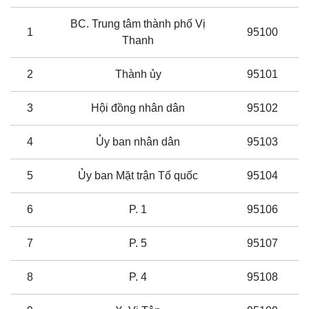
BC. Trung tâm thành phố Vị
1
95100
Thanh
2
Thành ủy
95101
3
Hội đồng nhân dân
95102
4
Ủy ban nhân dân
95103
5
Ủy ban Mặt trận Tổ quốc
95104
6
P. 1
95106
7
P. 5
95107
8
P. 4
95108