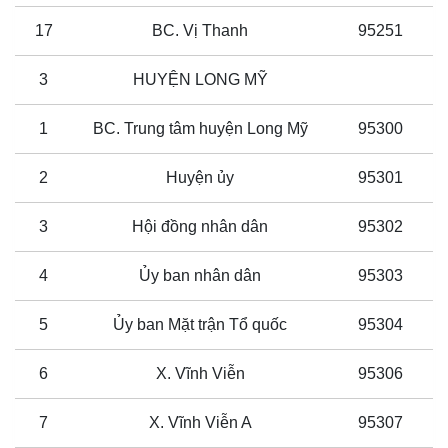
17
BC. Vị Thanh
95251
3
HUYỆN LONG MỸ
1
BC. Trung tâm huyện Long Mỹ
95300
2
Huyện ủy
95301
3
Hội đồng nhân dân
95302
4
Ủy ban nhân dân
95303
5
Ủy ban Mặt trận Tổ quốc
95304
6
X. Vĩnh Viễn
95306
7
X. Vĩnh Viễn A
95307