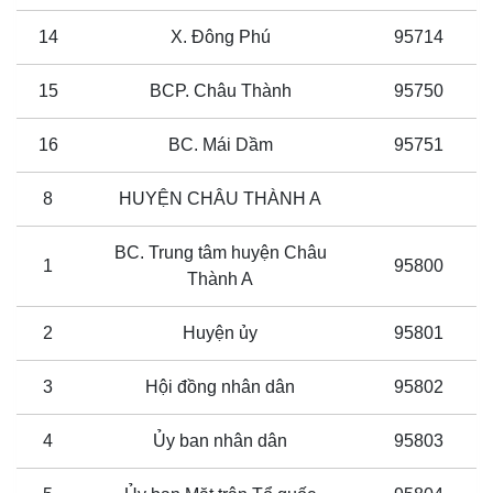
14
X. Đông Phú
95714
15
BCP. Châu Thành
95750
16
BC. Mái Dầm
95751
8
HUYỆN CHÂU THÀNH A
BC. Trung tâm huyện Châu
1
95800
Thành A
2
Huyện ủy
95801
3
Hội đồng nhân dân
95802
4
Ủy ban nhân dân
95803