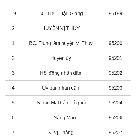
19
BC. Hệ 1 Hậu Giang
95199
2
HUYỆN VỊ THỦY
1
BC. Trung tâm huyện Vị Thủy
95200
2
Huyện ủy
95201
3
Hội đồng nhân dân
95202
4
Ủy ban nhân dân
95203
5
Ủy ban Mặt trận Tổ quốc
95204
6
TT. Nàng Mau
95206
7
X. Vị Thắng
95207